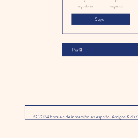
0
0
seguidores
seguidos
Seguir
Perfil
© 2024 Escuela de inmersión en español Amigos Kid's C