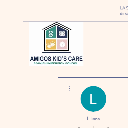
LA 
de s
Más acciones
Liliana