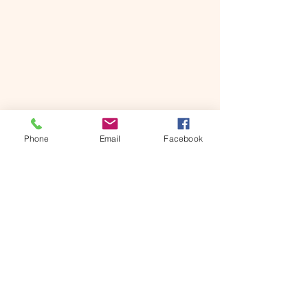
Phone
Email
Facebook
© 2024 Escuela de inmersión en
español Amigos Kid's Care.
Desarrollado y protegido por
Wix