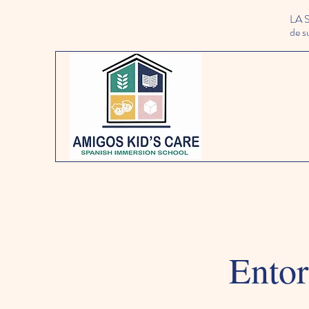
LA 
de s
Entor