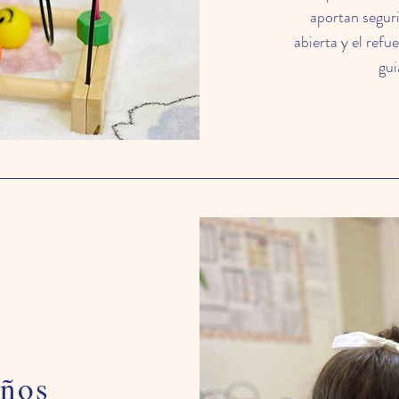
aportan segur
abierta y el refu
gui
eños