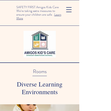
SAFETY FIRST Amigos Kids Care
We're taking extra measures to
ensure your children are safe .
Learn
More
Rooms
Diverse Learning
Environments